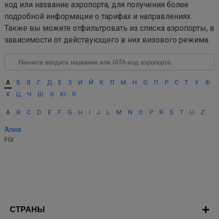
код или название аэропорта, для получения более
подробной информации о тарифах и направлениях.
Также вы можете отфильтровать из списка аэропорты, в
зависимости от действующего в них визового режима.
А
Б
В
Г
Д
Е
З
И
Й
К
Л
М
Н
О
П
Р
С
Т
У
Ф
Х
Ц
Ч
Ш
Э
Ю
Я
A
B
C
D
E
F
G
H
I
J
L
M
N
O
P
R
S
T
U
Z
Апиа
FGI
СТРАНЫ