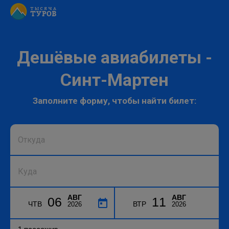
Дешёвые авиабилеты -
Синт-Мартен
Заполните форму, чтобы найти билет:
АВГ
АВГ
06
11
ЧТВ
ВТР
2026
2026