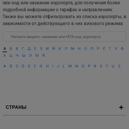
iata-код или название аэропорта, для получения более
подробной информации о тарифах и направлениях.
Также вы можете отфильтровать из списка аэропорты, в
зависимости от действующего в них визового режима.
А
Б
В
Г
Д
Е
З
И
Й
К
Л
М
Н
О
П
Р
С
Т
У
Ф
Х
Ц
Ч
Ш
Э
Ю
Я
A
B
C
D
E
F
G
H
I
J
L
M
N
O
P
R
S
T
U
Z
СТРАНЫ