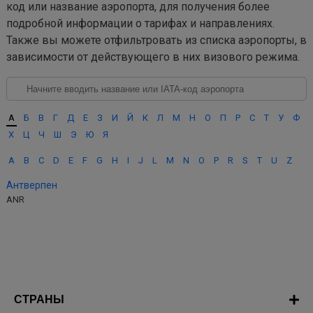
код или название аэропорта, для получения более
подробной информации о тарифах и направлениях.
Также вы можете отфильтровать из списка аэропорты, в
зависимости от действующего в них визового режима.
А
Б
В
Г
Д
Е
З
И
Й
К
Л
М
Н
О
П
Р
С
Т
У
Ф
Х
Ц
Ч
Ш
Э
Ю
Я
A
B
C
D
E
F
G
H
I
J
L
M
N
O
P
R
S
T
U
Z
Антверпен
ANR
СТРАНЫ