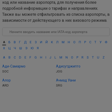
код или название аэропорта, для получения более
подробной информации о тарифах и направлениях.
Также вы можете отфильтровать из списка аэропорты, в
зависимости от действующего в них визового режима.
А
Б
В
Г
Д
Е
З
И
Й
К
Л
М
Н
О
П
Р
С
Т
У
Ф
Х
Ц
Ч
Ш
Э
Ю
Я
A
B
C
D
E
F
G
H
I
J
L
M
N
O
P
R
S
T
U
Z
Ади-Самармо
Адисутджипто
SOC
JOG
Алор
Ачмад Уани
ARD
SRG