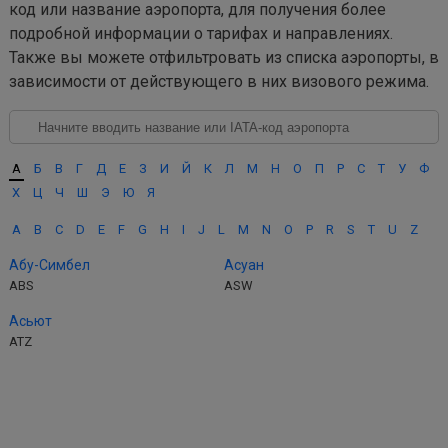
код или название аэропорта, для получения более
подробной информации о тарифах и направлениях.
Также вы можете отфильтровать из списка аэропорты, в
зависимости от действующего в них визового режима.
А
Б
В
Г
Д
Е
З
И
Й
К
Л
М
Н
О
П
Р
С
Т
У
Ф
Х
Ц
Ч
Ш
Э
Ю
Я
A
B
C
D
E
F
G
H
I
J
L
M
N
O
P
R
S
T
U
Z
Абу-Симбел
Асуан
ABS
ASW
Асьют
ATZ