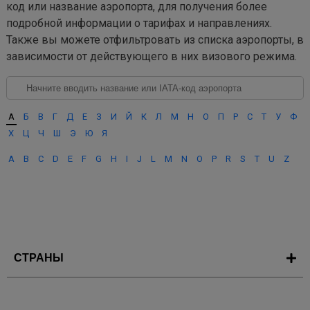
код или название аэропорта, для получения более
подробной информации о тарифах и направлениях.
Также вы можете отфильтровать из списка аэропорты, в
зависимости от действующего в них визового режима.
А
Б
В
Г
Д
Е
З
И
Й
К
Л
М
Н
О
П
Р
С
Т
У
Ф
Х
Ц
Ч
Ш
Э
Ю
Я
A
B
C
D
E
F
G
H
I
J
L
M
N
O
P
R
S
T
U
Z
СТРАНЫ