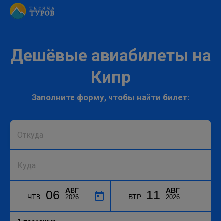
Дешёвые авиабилеты на
Кипр
Заполните форму, чтобы найти билет:
АВГ
АВГ
06
11
ЧТВ
ВТР
2026
2026