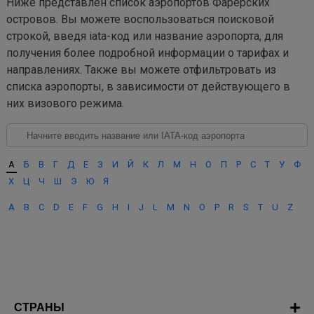
Ниже представлен список аэропортов Фарерских
островов. Вы можете воспользоваться поисковой
строкой, введя iata-код или название аэропорта, для
получения более подробной информации о тарифах и
направлениях. Также вы можете отфильтровать из
списка аэропорты, в зависимости от действующего в
них визового режима.
А
Б
В
Г
Д
Е
З
И
Й
К
Л
М
Н
О
П
Р
С
Т
У
Ф
Х
Ц
Ч
Ш
Э
Ю
Я
A
B
C
D
E
F
G
H
I
J
L
M
N
O
P
R
S
T
U
Z
СТРАНЫ