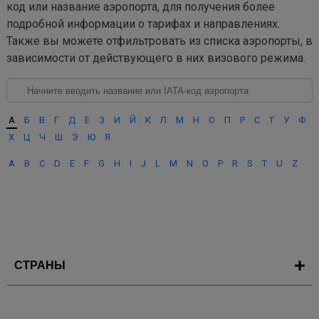
код или название аэропорта, для получения более
подробной информации о тарифах и направлениях.
Также вы можете отфильтровать из списка аэропорты, в
зависимости от действующего в них визового режима.
А
Б
В
Г
Д
Е
З
И
Й
К
Л
М
Н
О
П
Р
С
Т
У
Ф
Х
Ц
Ч
Ш
Э
Ю
Я
A
B
C
D
E
F
G
H
I
J
L
M
N
O
P
R
S
T
U
Z
СТРАНЫ