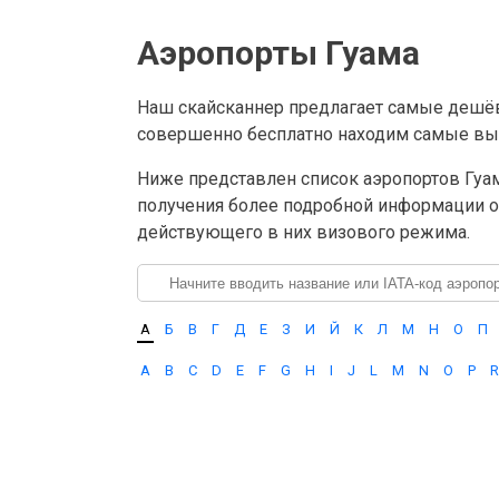
Аэропорты Гуама
Наш скайсканнер предлагает самые дешёв
совершенно бесплатно находим самые вы
Ниже представлен список аэропортов Гуама
получения более подробной информации о 
действующего в них визового режима.
А
Б
В
Г
Д
Е
З
И
Й
К
Л
М
Н
О
П
A
B
C
D
E
F
G
H
I
J
L
M
N
O
P
R