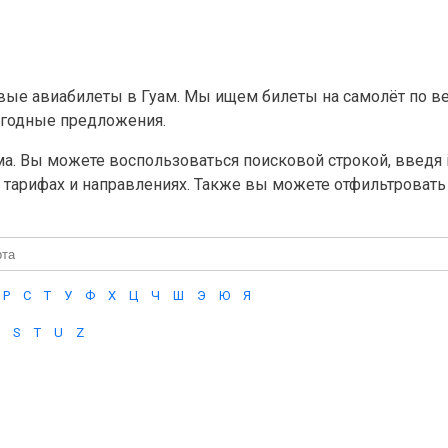
ые авиабилеты в Гуам. Мы ищем билеты на самолёт по в
годные предложения.
. Вы можете воспользоваться поисковой строкой, введя ia
тарифах и направлениях. Также вы можете отфильтровать 
Р
С
Т
У
Ф
Х
Ц
Ч
Ш
Э
Ю
Я
S
T
U
Z