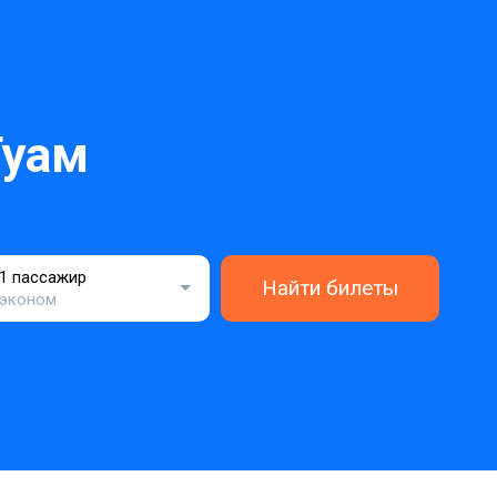
Гуам
1 пассажир
Найти билеты
эконом