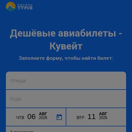
Дешёвые авиабилеты -
Кувейт
Заполните форму, чтобы найти билет:
АВГ
АВГ
06
11
ЧТВ
ВТР
2026
2026