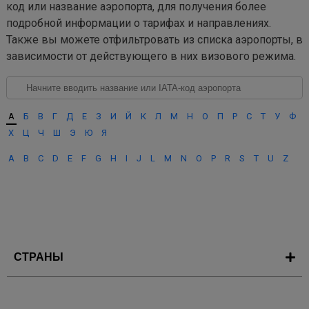
код или название аэропорта, для получения более
подробной информации о тарифах и направлениях.
Также вы можете отфильтровать из списка аэропорты, в
зависимости от действующего в них визового режима.
А
Б
В
Г
Д
Е
З
И
Й
К
Л
М
Н
О
П
Р
С
Т
У
Ф
Х
Ц
Ч
Ш
Э
Ю
Я
A
B
C
D
E
F
G
H
I
J
L
M
N
O
P
R
S
T
U
Z
СТРАНЫ