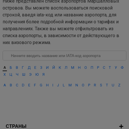
Ниже представлен список аэропортов Маршалловых
островов. Вы можете воспользоваться поисковой
строкой, введя iata-код или название аэропорта, для
получения более подробной информации о тарифах и
направлениях. Также вы можете отфильтровать из
списка аэропорты, в зависимости от действующего в
них визового режима.
А
Б
В
Г
Д
Е
З
И
Й
К
Л
М
Н
О
П
Р
С
Т
У
Ф
Х
Ц
Ч
Ш
Э
Ю
Я
A
B
C
D
E
F
G
H
I
J
L
M
N
O
P
R
S
T
U
Z
СТРАНЫ