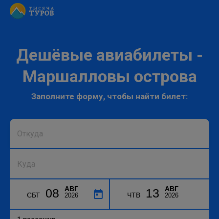
Дешёвые авиабилеты -
Маршалловы острова
Заполните форму, чтобы найти билет:
АВГ
АВГ
08
13
СБТ
ЧТВ
2026
2026