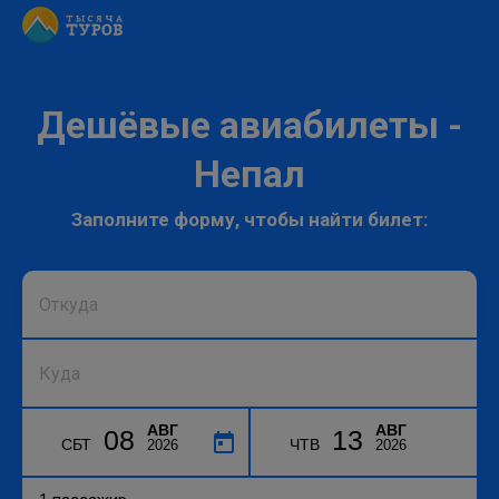
Дешёвые авиабилеты -
Непал
Заполните форму, чтобы найти билет:
АВГ
АВГ
08
13
СБТ
ЧТВ
2026
2026