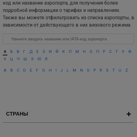
код или название аэропорта, для получения более
подробной информации о тарифах и направлениях.
Также вы можете отфильтровать из списка аэропорты, в
зависимости от действующего в них визового режима.
А
Б
В
Г
Д
Е
З
И
Й
К
Л
М
Н
О
П
Р
С
Т
У
Ф
Х
Ц
Ч
Ш
Э
Ю
Я
A
B
C
D
E
F
G
H
I
J
L
M
N
O
P
R
S
T
U
Z
СТРАНЫ