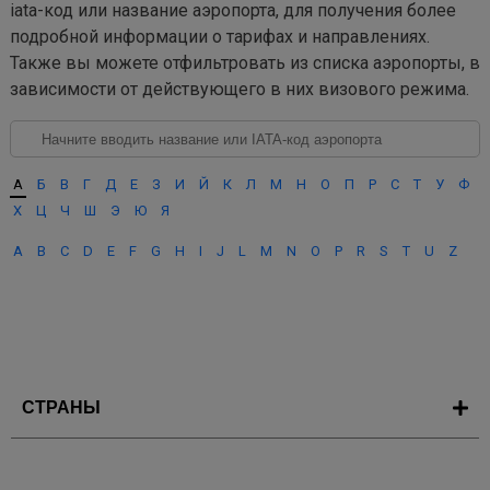
iata-код или название аэропорта, для получения более
подробной информации о тарифах и направлениях.
Также вы можете отфильтровать из списка аэропорты, в
зависимости от действующего в них визового режима.
А
Б
В
Г
Д
Е
З
И
Й
К
Л
М
Н
О
П
Р
С
Т
У
Ф
Х
Ц
Ч
Ш
Э
Ю
Я
A
B
C
D
E
F
G
H
I
J
L
M
N
O
P
R
S
T
U
Z
СТРАНЫ