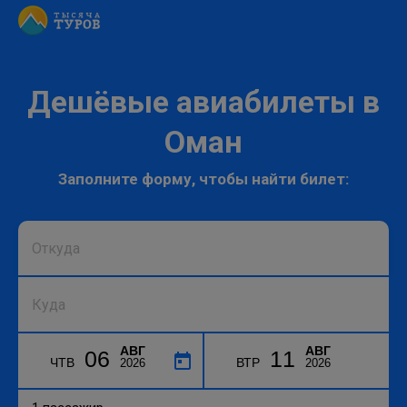
Дешёвые авиабилеты в
Оман
Заполните форму, чтобы найти билет:
АВГ
АВГ
06
11
ЧТВ
ВТР
2026
2026