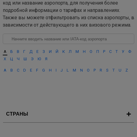
код или название аэропорта, для получения более
подробной информации о тарифах и направлениях.
Также вы можете отфильтровать из списка аэропорты, в
зависимости от действующего в них визового режима.
А
Б
В
Г
Д
Е
З
И
Й
К
Л
М
Н
О
П
Р
С
Т
У
Ф
Х
Ц
Ч
Ш
Э
Ю
Я
A
B
C
D
E
F
G
H
I
J
L
M
N
O
P
R
S
T
U
Z
СТРАНЫ