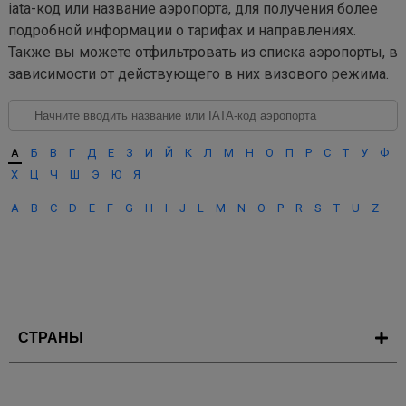
iata-код или название аэропорта, для получения более
подробной информации о тарифах и направлениях.
Также вы можете отфильтровать из списка аэропорты, в
зависимости от действующего в них визового режима.
А
Б
В
Г
Д
Е
З
И
Й
К
Л
М
Н
О
П
Р
С
Т
У
Ф
Х
Ц
Ч
Ш
Э
Ю
Я
A
B
C
D
E
F
G
H
I
J
L
M
N
O
P
R
S
T
U
Z
СТРАНЫ