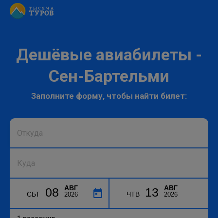
Дешёвые авиабилеты -
Сен-Бартельми
Заполните форму, чтобы найти билет:
АВГ
АВГ
08
13
СБТ
ЧТВ
2026
2026