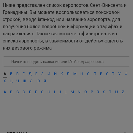
Ниже представлен список аэропортов Сент-Винсента и
Гренадины. Вы можете воспользоваться поисковой
строкой, введя iata-код или название аэропорта, для
получения более подробной информации о тарифах и
направлениях. Также вы можете отфильтровать из
списка аэропорты, в зависимости от действующего в
них визового режима.
А
Б
В
Г
Д
Е
З
И
Й
К
Л
М
Н
О
П
Р
С
Т
У
Ф
Х
Ц
Ч
Ш
Э
Ю
Я
A
B
C
D
E
F
G
H
I
J
L
M
N
O
P
R
S
T
U
Z