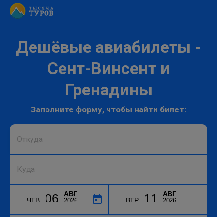
Дешёвые авиабилеты -
Сент-Винсент и
Гренадины
Заполните форму, чтобы найти билет:
АВГ
АВГ
06
11
ЧТВ
ВТР
2026
2026