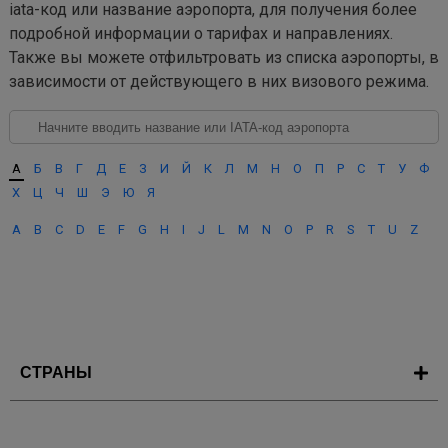
iata-код или название аэропорта, для получения более
подробной информации о тарифах и направлениях.
Также вы можете отфильтровать из списка аэропорты, в
зависимости от действующего в них визового режима.
А
Б
В
Г
Д
Е
З
И
Й
К
Л
М
Н
О
П
Р
С
Т
У
Ф
Х
Ц
Ч
Ш
Э
Ю
Я
A
B
C
D
E
F
G
H
I
J
L
M
N
O
P
R
S
T
U
Z
СТРАНЫ