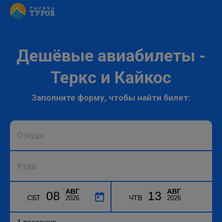
Дешёвые авиабилеты -
Теркс и Кайкос
Заполните форму, чтобы найти билет:
АВГ
АВГ
08
13
СБТ
ЧТВ
2026
2026