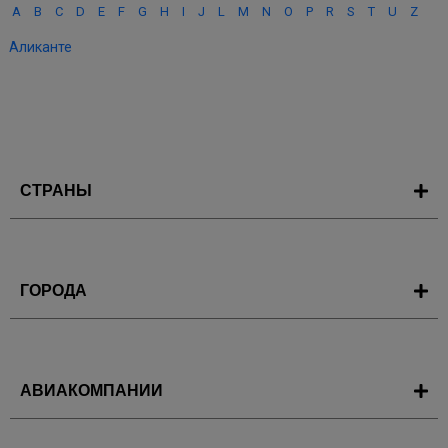
A
B
C
D
E
F
G
H
I
J
L
M
N
O
P
R
S
T
U
Z
Аликанте
СТРАНЫ
ГОРОДА
АВИАКОМПАНИИ