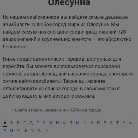
Олесунна
На нашем скайсканнере вы найдёте самые дешёвые
авиабилеты в любой город мира из Олесунна. Мы
найдём самую низкую цену среди предложений 728
авиакомпаний и крупнейших агентств — это абсолютно
бесплатно.
Ниже представлен список городов, доступных для
перелёта. Вы можете воспользоваться поисковой
строкой, введя iata-код или название города, в который
хотите найти авиабилеты. Также вы можете
отфильтровать из списка города, в зависимости от
действующего в них визового режима.
А
Б
В
Г
Д
Е
З
И
Й
К
Л
М
Н
О
П
Р
С
Т
У
Ф
Х
Ц
Ч
Ш
Э
Ю
Я