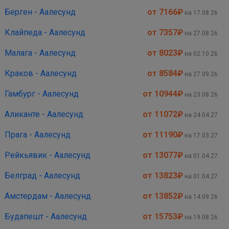
Берген - Аалесунд
от 7166
₽
на 17.08.26
Клайпеда - Аалесунд
от 7357
₽
на 27.08.26
Малага - Аалесунд
от 8023
₽
на 02.10.26
Краков - Аалесунд
от 8584
₽
на 27.09.26
Гамбург - Аалесунд
от 10944
₽
на 23.08.26
Аликанте - Аалесунд
от 11072
₽
на 24.04.27
Прага - Аалесунд
от 11190
₽
на 17.03.27
Рейкьявик - Аалесунд
от 13077
₽
на 01.04.27
Белград - Аалесунд
от 13823
₽
на 01.04.27
Амстердам - Аалесунд
от 13852
₽
на 14.09.26
Будапешт - Аалесунд
от 15753
₽
на 19.08.26