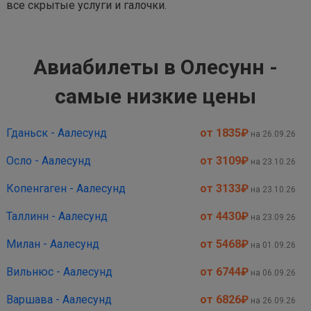
все скрытые услуги и галочки.
Авиабилеты в Олесунн -
самые низкие цены
Гданьск - Аалесунд
от 1835
₽
на 26.09.26
Осло - Аалесунд
от 3109
₽
на 23.10.26
Копенгаген - Аалесунд
от 3133
₽
на 23.10.26
Таллинн - Аалесунд
от 4430
₽
на 23.09.26
Милан - Аалесунд
от 5468
₽
на 01.09.26
Вильнюс - Аалесунд
от 6744
₽
на 06.09.26
Варшава - Аалесунд
от 6826
₽
на 26.09.26