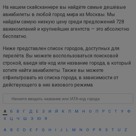
На нашем скайсканнере вы найдёте самые дешёвые
авиабилеты в любой город мира из Москвы. Мы
найдём самую низкую цену среди предложений 728
авиакомпаний и крупнейших агентств — это абсолютно
бесплатно.
Ниже представлен список городов, доступных для
перелёта. Вы можете воспользоваться поисковой
строкой, введя iata-код или название города, в который
хотите найти авиабилеты. Также вы можете
отфильтровать из списка города, в зависимости от
действующего в них визового режима.
А
Б
В
Г
Д
Е
З
И
Й
К
Л
М
Н
О
П
Р
С
Т
У
Ф
Х
Ц
Ч
Ш
Э
Ю
Я
A
B
C
D
E
F
G
H
I
J
L
M
N
O
P
R
S
T
U
Z