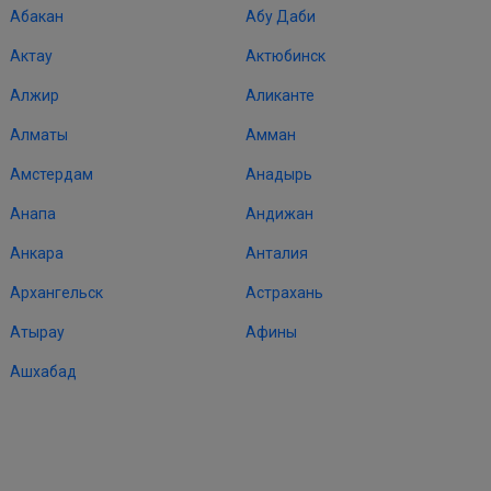
Абакан
Абу Даби
Актау
Актюбинск
Алжир
Аликанте
Алматы
Амман
Амстердам
Анадырь
Анапа
Андижан
Анкара
Анталия
Архангельск
Астрахань
Атырау
Афины
Ашхабад