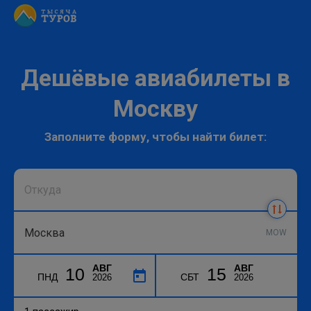
Дешёвые авиабилеты в
Москву
Заполните форму, чтобы найти билет:
MOW
АВГ
АВГ
10
15
ПНД
СБТ
2026
2026