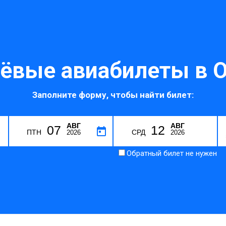
ёвые авиабилеты в О
Заполните форму, чтобы найти билет:
АВГ
АВГ
07
12
R
ПТН
СРД
2026
2026
Обратный билет не нужен