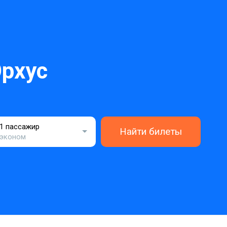
рхус
1 пассажир
Найти билеты
эконом