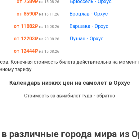
от 7589
₽
Брюссель - Орхус
на 18.08.26
от 8590
₽
Вроцлав - Орхус
на 16.11.26
от 11882
₽
Варшава - Орхус
на 15.08.26
от 12203
₽
Лушан - Орхус
на 20.08.26
от 12444
₽
на 15.08.26
асов. Конечная стоимость билета действительна на момент
анному тарифу
Календарь низких цен на самолет в Орхус
Стоимость за авиабилет туда - обратно
в различные города мира из О