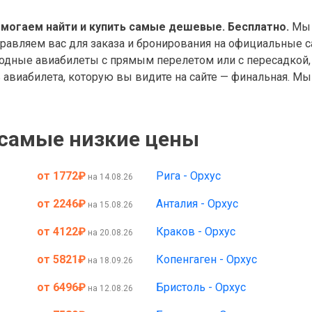
омогаем найти и купить самые дешевые. Бесплатно.
Мы 
правляем вас для заказа и бронирования на официальные с
дные авиабилеты с прямым перелетом или с пересадкой, 
авиабилета, которую вы видите на сайте — финальная. Мы 
 самые низкие цены
от 1772
₽
Рига - Орхус
на 14.08.26
от 2246
₽
Анталия - Орхус
на 15.08.26
от 4122
₽
Краков - Орхус
на 20.08.26
от 5821
₽
Копенгаген - Орхус
на 18.09.26
от 6496
₽
Бристоль - Орхус
на 12.08.26