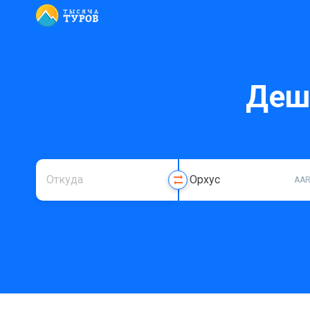
Деш
AA