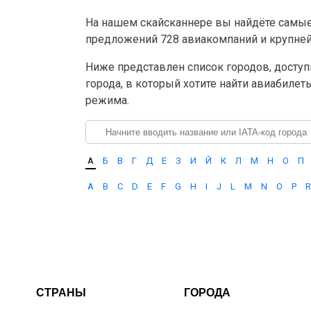
На нашем скайсканнере вы найдёте самые
предложений 728 авиакомпаний и крупнейш
Ниже представлен список городов, доступ
города, в который хотите найти авиабилет
режима.
А
Б
В
Г
Д
Е
З
И
Й
К
Л
М
Н
О
П
A
B
C
D
E
F
G
H
I
J
L
M
N
O
P
R
СТРАНЫ
ГОРОДА