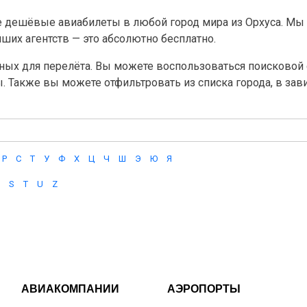
 дешёвые авиабилеты в любой город мира из Орхуса. Мы
их агентств — это абсолютно бесплатно.
ных для перелёта. Вы можете воспользоваться поисковой с
ы. Также вы можете отфильтровать из списка города, в за
Р
С
Т
У
Ф
Х
Ц
Ч
Ш
Э
Ю
Я
S
T
U
Z
АВИАКОМПАНИИ
АЭРОПОРТЫ