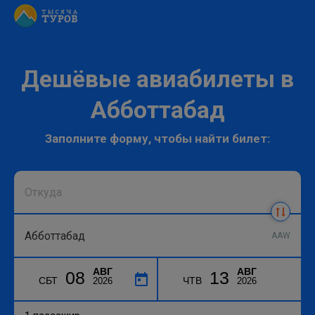
Дешёвые авиабилеты в
Абботтабад
Заполните форму, чтобы найти билет:
AAW
АВГ
АВГ
08
13
СБТ
ЧТВ
2026
2026