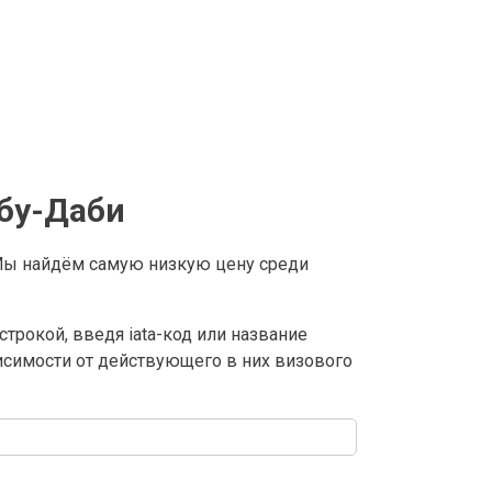
бу-Даби
Мы найдём самую низкую цену среди
трокой, введя iata-код или название
висимости от действующего в них визового