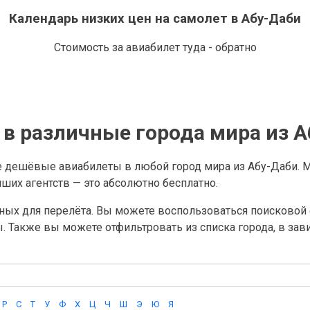
Календарь низких цен на самолет в Абу-Даби
Стоимость за авиабилет туда - обратно
в различные города мира из А
е дешёвые авиабилеты в любой город мира из Абу-Даби. 
их агентств — это абсолютно бесплатно.
ных для перелёта. Вы можете воспользоваться поисковой с
ы. Также вы можете отфильтровать из списка города, в за
Р
С
Т
У
Ф
Х
Ц
Ч
Ш
Э
Ю
Я