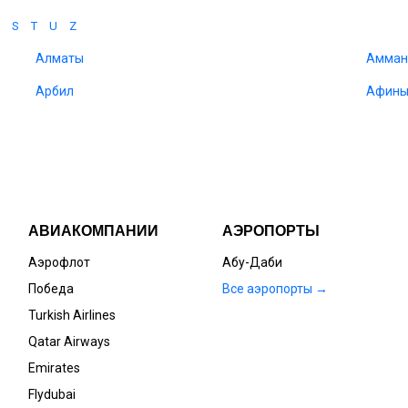
S
T
U
Z
Алматы
Амма
Арбил
Афин
АВИАКОМПАНИИ
АЭРОПОРТЫ
Аэрофлот
Абу-Даби
Победа
Все аэропорты →
Turkish Airlines
Qatar Airways
Emirates
Flydubai