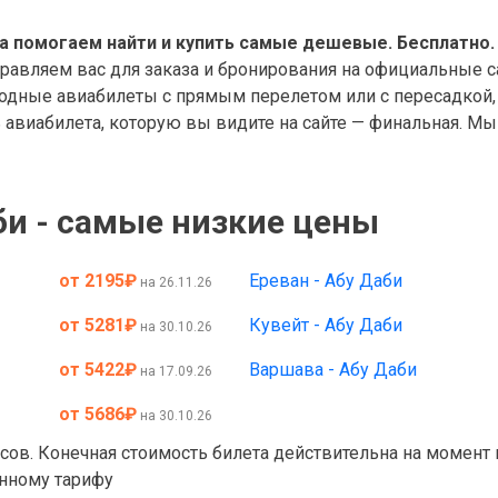
а помогаем найти и купить самые дешевые. Бесплатно.
правляем вас для заказа и бронирования на официальные с
дные авиабилеты с прямым перелетом или с пересадкой, 
авиабилета, которую вы видите на сайте — финальная. Мы 
и - самые низкие цены
от 2195
₽
Ереван - Абу Даби
на 26.11.26
от 5281
₽
Кувейт - Абу Даби
на 30.10.26
от 5422
₽
Варшава - Абу Даби
на 17.09.26
от 5686
₽
на 30.10.26
асов. Конечная стоимость билета действительна на момент
анному тарифу