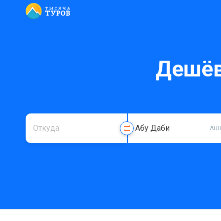
Дешёв
AU