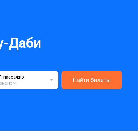
у-Даби
1 пассажир
Найти билеты
эконом