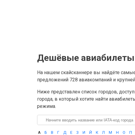
Дешёвые авиабилеты 
На нашем скайсканнере вы найдёте самы
предложений 728 авиакомпаний и крупнейш
Ниже представлен список городов, доступ
города, в который хотите найти авиабилет
режима.
А
Б
В
Г
Д
Е
З
И
Й
К
Л
М
Н
О
П