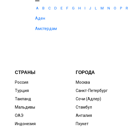
A
B
C
D
E
F
G
H
I
J
L
M
N
O
P
R
Аден
Амстердам
СТРАНЫ
ГОРОДА
Россия
Москва
Турция
Санкт-Петербург
Таиланд
Сочи (Адлер)
Мальдивы
Стамбул
ОАЭ
Анталия
Индонезия
Пхукет