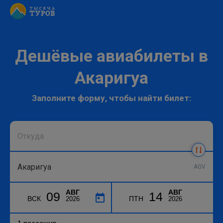
Дешёвые авиабилеты в
Акаригуа
Заполните форму, чтобы найти билет:
AGV
АВГ
АВГ
09
14
ВСК
ПТН
2026
2026