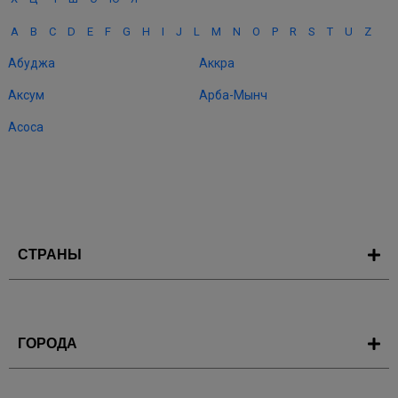
A
B
C
D
E
F
G
H
I
J
L
M
N
O
P
R
S
T
U
Z
Абуджа
Аккра
Аксум
Арба-Мынч
Асоса
СТРАНЫ
ГОРОДА