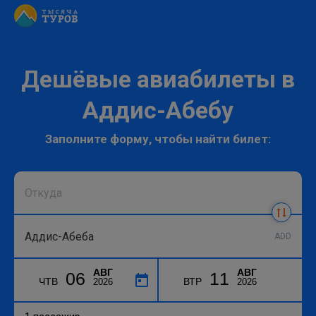
Дешёвые авиабилеты в
Аддис-Абебу
Заполните форму, чтобы найти билет:
ADD
АВГ
АВГ
06
11
ЧТВ
ВТР
2026
2026