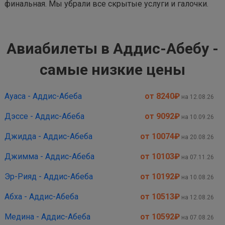
финальная. Мы убрали все скрытые услуги и галочки.
Авиабилеты в Аддис-Абебу -
самые низкие цены
Ауаса - Аддис-Абеба
от 8240
₽
на 12.08.26
Дэссе - Аддис-Абеба
от 9092
₽
на 10.09.26
Джидда - Аддис-Абеба
от 10074
₽
на 20.08.26
Джимма - Аддис-Абеба
от 10103
₽
на 07.11.26
Эр-Рияд - Аддис-Абеба
от 10192
₽
на 10.08.26
Абха - Аддис-Абеба
от 10513
₽
на 12.08.26
Медина - Аддис-Абеба
от 10592
₽
на 07.08.26