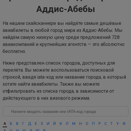
Аддис-Абебы
На нашем скайсканнере вы найдёте самые дешёвые
авиабилеты в любой город мира из Аддис-Абебы. Мы
найдём самую низкую цену среди предложений 728
авиакомпаний и крупнейших агентств — это абсолютно
бесплатно.
Ниже представлен список городов, доступных для
перелёта. Вы можете воспользоваться поисковой
строкой, введя iata-код или название города, в который
хотите найти авиабилеты. Также вы можете
отфильтровать из списка города, в зависимости от
действующего в них визового режима.
А
Б
В
Г
Д
Е
З
И
Й
К
Л
М
Н
О
П
Р
С
Т
У
Ф
Х
Ц
Ч
Ш
Э
Ю
Я