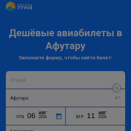
Дешёвые авиабилеты в
Афутару
Заполните форму, чтобы найти билет:
AFT
АВГ
АВГ
06
11
ЧТВ
ВТР
2026
2026