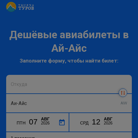
Дешёвые авиабилеты в
Ай-Айс
Заполните форму, чтобы найти билет:
AIW
АВГ
АВГ
07
12
ПТН
СРД
2026
2026