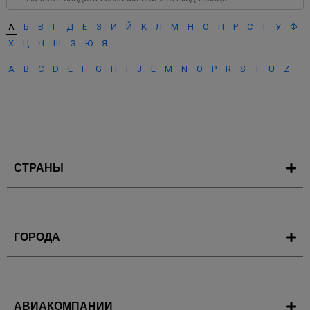
А
Б
В
Г
Д
Е
З
И
Й
К
Л
М
Н
О
П
Р
С
Т
У
Ф
Х
Ц
Ч
Ш
Э
Ю
Я
A
B
C
D
E
F
G
H
I
J
L
M
N
O
P
R
S
T
U
Z
СТРАНЫ
ГОРОДА
АВИАКОМПАНИИ