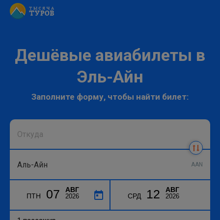
Дешёвые авиабилеты в
Эль-Айн
Заполните форму, чтобы найти билет:
AAN
АВГ
АВГ
07
12
ПТН
СРД
2026
2026