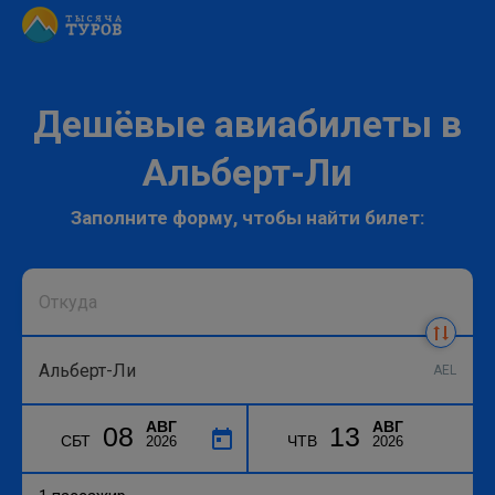
Дешёвые авиабилеты в
Альберт-Ли
Заполните форму, чтобы найти билет:
AEL
АВГ
АВГ
08
13
СБТ
ЧТВ
2026
2026