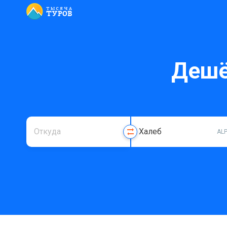
Дешё
AL