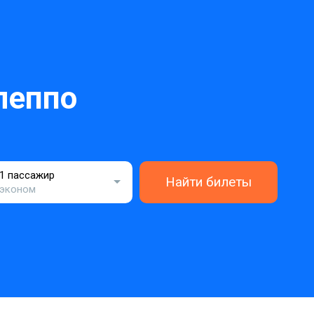
леппо
1 пассажир
Найти билеты
эконом