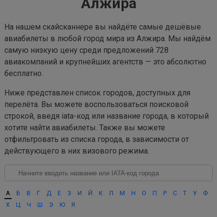
Алжира
На нашем скайсканнере вы найдёте самые дешёвые
авиабилеты в любой город мира из Алжира. Мы найдём
самую низкую цену среди предложений 728
авиакомпаний и крупнейших агентств — это абсолютно
бесплатно.
Ниже представлен список городов, доступных для
перелёта. Вы можете воспользоваться поисковой
строкой, введя iata-код или название города, в который
хотите найти авиабилеты. Также вы можете
отфильтровать из списка города, в зависимости от
действующего в них визового режима.
А
Б
В
Г
Д
Е
З
И
Й
К
Л
М
Н
О
П
Р
С
Т
У
Ф
Х
Ц
Ч
Ш
Э
Ю
Я