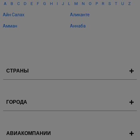
A
B
C
D
E
F
G
H
I
J
L
M
N
O
P
R
S
T
U
Z
Айн Салах
Аликанте
Амман
Аннаба
СТРАНЫ
ГОРОДА
АВИАКОМПАНИИ