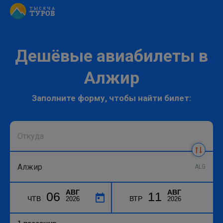
Дешёвые авиабилеты в
Алжир
Заполните форму, чтобы найти билет:
ALG
АВГ
АВГ
06
11
ЧТВ
ВТР
2026
2026