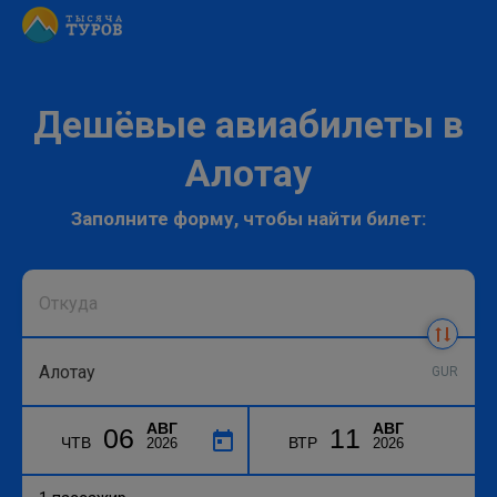
Дешёвые авиабилеты в
Алотау
Заполните форму, чтобы найти билет:
GUR
АВГ
АВГ
06
11
ЧТВ
ВТР
2026
2026