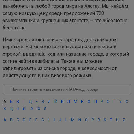
авиабилеты в любой город мира из Алотау. Мы найдём
самую низкую цену среди предложений 728
авиакомпаний и крупнейших агентств — это абсолютно
бесплатно.
Ниже представлен список городов, доступных для
перелёта. Вы можете воспользоваться поисковой
строкой, введя iata-код или название города, в который
хотите найти авиабилеты. Также вы можете
отфильтровать из списка города, в зависимости от
действующего в них визового режима.
А
Б
В
Г
Д
Е
З
И
Й
К
Л
М
Н
О
П
Р
С
Т
У
Ф
Х
Ц
Ч
Ш
Э
Ю
Я
A
B
C
D
E
F
G
H
I
J
L
M
N
O
P
R
S
T
U
Z