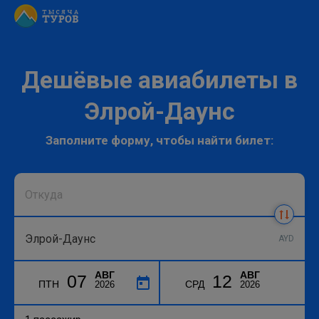
Дешёвые авиабилеты в
Элрой-Даунс
Заполните форму, чтобы найти билет:
AYD
АВГ
АВГ
07
12
ПТН
СРД
2026
2026