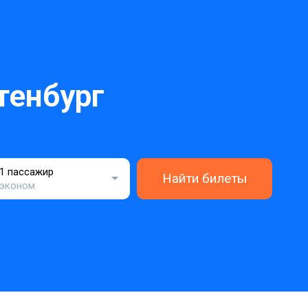
тенбург
1 пассажир
Найти билеты
эконом