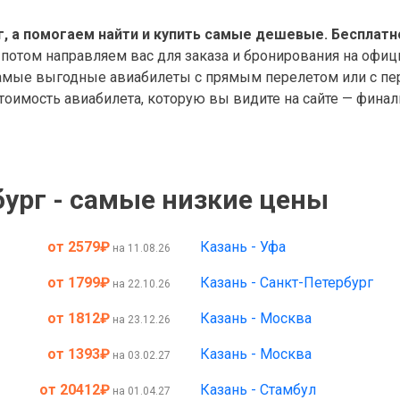
, а помогаем найти и купить самые дешевые. Бесплатн
 потом направляем вас для заказа и бронирования на офиц
мые выгодные авиабилеты с прямым перелетом или с пере
оимость авиабилета, которую вы видите на сайте — финал
ург - самые низкие цены
от 2579
₽
Казань - Уфа
на 11.08.26
от 1799
₽
Казань - Санкт-Петербург
на 22.10.26
от 1812
₽
Казань - Москва
на 23.12.26
от 1393
₽
Казань - Москва
на 03.02.27
от 20412
₽
Казань - Стамбул
на 01.04.27