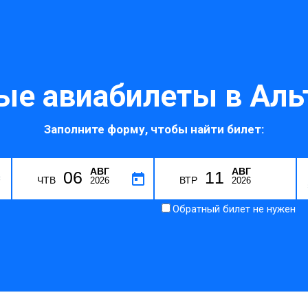
е авиабилеты в Аль
Заполните форму, чтобы найти билет:
АВГ
АВГ
06
11
C
ЧТВ
ВТР
2026
2026
Обратный билет не нужен