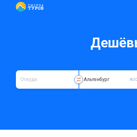
Дешёвы
AO