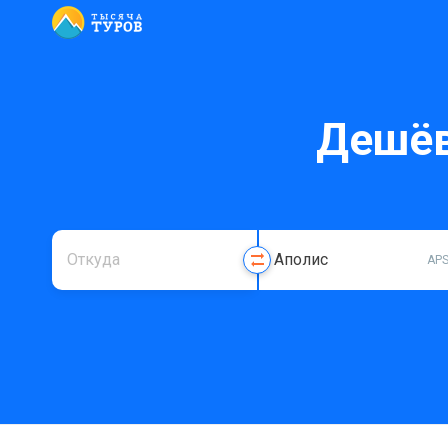
Дешёв
AP