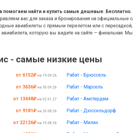
а помогаем найти и купить самые дешевые. Бесплатно.
правляем вас для заказа и бронирования на официальные с
дные авиабилеты с прямым перелетом или с пересадкой, 
авиабилета, которую вы видите на сайте — финальная. Мы 
ис - самые низкие цены
от 6152
₽
Рабат - Брюссель
на 19.09.26
от 3636
₽
Рабат - Марсель
на 30.09.26
от 13448
₽
Рабат - Амстердам
на 02.01.27
от 9181
₽
Рабат - Дюссельдорф
на 26.08.26
от 22126
₽
Рабат - Милан
на 10.08.26