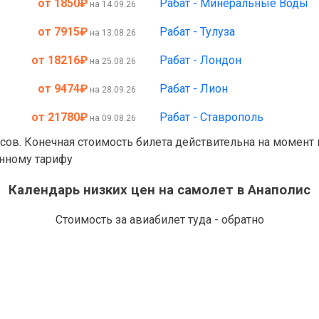
от 1850
₽
Рабат - Минеральные Воды
на 14.09.26
от 7915
₽
Рабат - Тулуза
на 13.08.26
от 18216
₽
Рабат - Лондон
на 25.08.26
от 9474
₽
Рабат - Лион
на 28.09.26
от 21780
₽
Рабат - Ставрополь
на 09.08.26
асов. Конечная стоимость билета действительна на момент
анному тарифу
Календарь низких цен на самолет в Анаполис
Стоимость за авиабилет туда - обратно