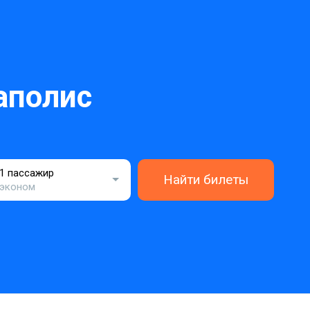
аполис
1 пассажир
Найти билеты
эконом