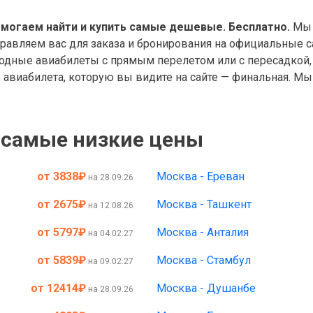
омогаем найти и купить самые дешевые. Бесплатно.
Мы 
правляем вас для заказа и бронирования на официальные с
дные авиабилеты с прямым перелетом или с пересадкой, 
авиабилета, которую вы видите на сайте — финальная. Мы 
 самые низкие цены
от 3838
₽
Москва - Ереван
на 28.09.26
от 2675
₽
Москва - Ташкент
на 12.08.26
от 5797
₽
Москва - Анталия
на 04.02.27
от 5839
₽
Москва - Стамбул
на 09.02.27
от 12414
₽
Москва - Душанбе
на 28.09.26