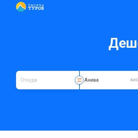
Деш
AW