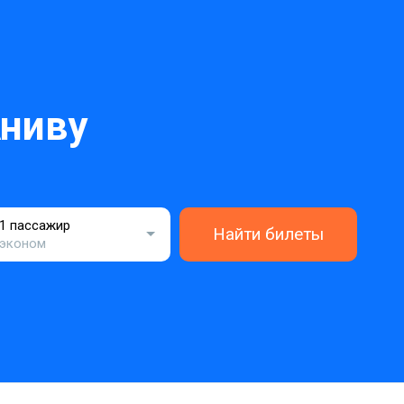
ниву
1 пассажир
Найти билеты
эконом