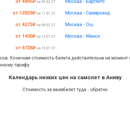
от 4895
₽
Москва - Бартлетс
на 05.02.27
от 12829
₽
Москва - Самарканд
на 17.01.27
от 4273
₽
Москва - Ош
на 08.02.27
от 1400
₽
Москва - Минск
на 13.01.27
от 6728
₽
на 18.01.27
асов. Конечная стоимость билета действительна на момент
анному тарифу
Календарь низких цен на самолет в Аниву
Стоимость за авиабилет туда - обратно