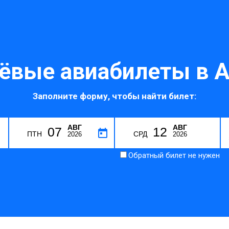
ёвые авиабилеты в А
Заполните форму, чтобы найти билет:
АВГ
АВГ
07
12
D
ПТН
СРД
2026
2026
Обратный билет не нужен