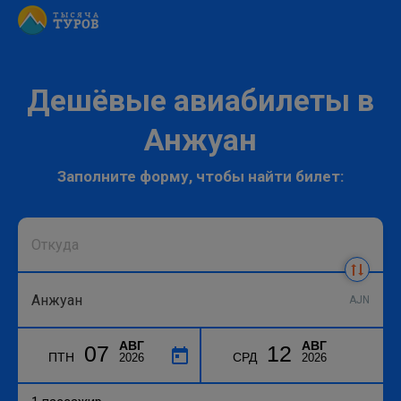
Дешёвые авиабилеты в
Анжуан
Заполните форму, чтобы найти билет:
AJN
АВГ
АВГ
07
12
ПТН
СРД
2026
2026