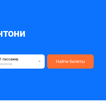
нтони
1 пассажир
Найти билеты
эконом