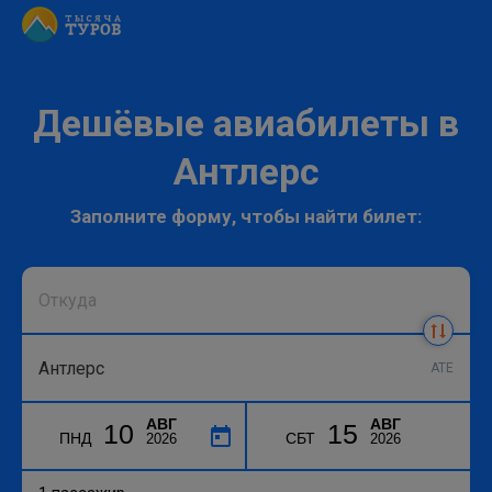
Дешёвые авиабилеты в
Антлерс
Заполните форму, чтобы найти билет:
ATE
АВГ
АВГ
10
15
ПНД
СБТ
2026
2026