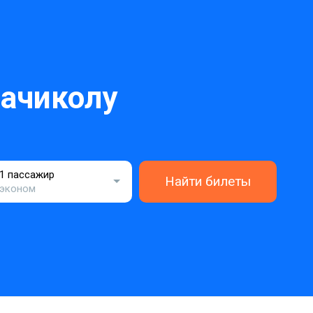
ачиколу
1 пассажир
Найти билеты
эконом