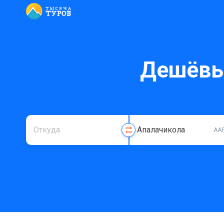
Дешёвы
AA