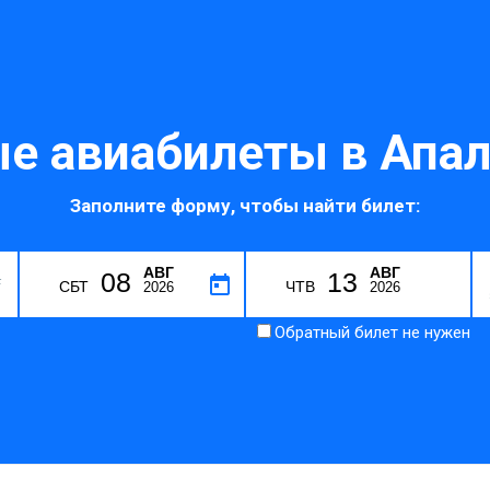
е авиабилеты в Апал
Заполните форму, чтобы найти билет:
АВГ
АВГ
08
13
F
СБТ
ЧТВ
2026
2026
Обратный билет не нужен