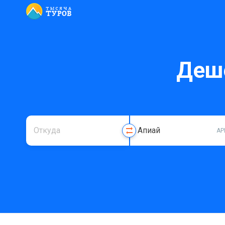
Деш
AP