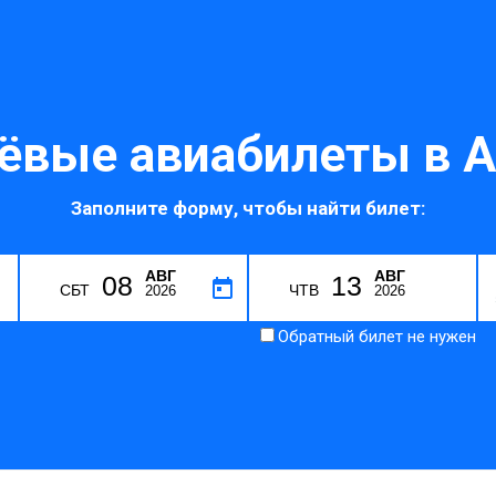
ёвые авиабилеты в А
Заполните форму, чтобы найти билет:
АВГ
АВГ
08
13
I
СБТ
ЧТВ
2026
2026
Обратный билет не нужен