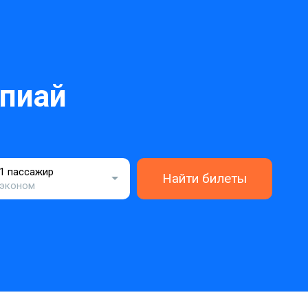
пиай
1 пассажир
Найти билеты
эконом