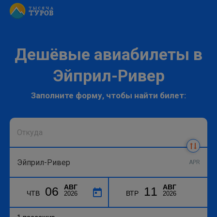
Дешёвые авиабилеты в
Эйприл-Ривер
Заполните форму, чтобы найти билет:
APR
АВГ
АВГ
06
11
ЧТВ
ВТР
2026
2026