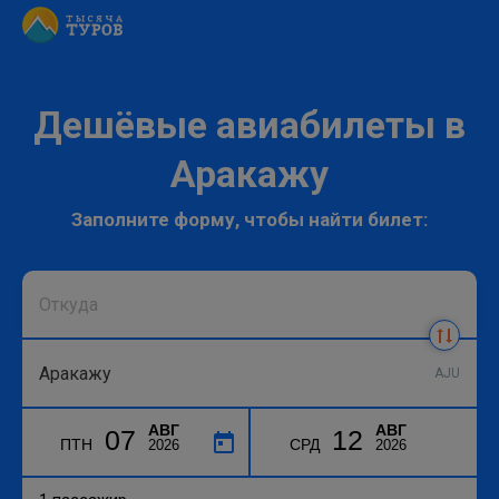
Дешёвые авиабилеты в
Аракажу
Заполните форму, чтобы найти билет:
AJU
АВГ
АВГ
07
12
ПТН
СРД
2026
2026