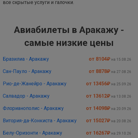
все скрытые услуги и галочки.
Авиабилеты в Аракажу -
самые низкие цены
Бразилиа - Аракажу
от 8104
₽
на 15.08.26
Сан-Пауло - Аракажу
от 8878
₽
на 27.08.26
Рио-де-Жанейро - Аракажу
от 13456
₽
на 25.09.26
Салвадор - Аракажу
от 13612
₽
на 13.08.26
Флорианополис - Аракажу
от 14098
₽
на 20.09.26
Витория-да-Конкиста - Аракажу
от 15027
₽
на 20.08.26
Белу-Оризонти - Аракажу
от 16267
₽
на 29.10.26