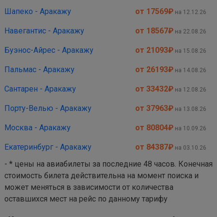
Шапеко - Аракажу
от 17569
₽
на 12.12.26
Навегантис - Аракажу
от 18567
₽
на 22.08.26
Буэнос-Айрес - Аракажу
от 21093
₽
на 15.08.26
Пальмас - Аракажу
от 26193
₽
на 14.08.26
Сантарен - Аракажу
от 33432
₽
на 12.08.26
Порту-Велью - Аракажу
от 37963
₽
на 13.08.26
Москва - Аракажу
от 80804
₽
на 10.09.26
Екатеринбург - Аракажу
от 84387
₽
на 03.10.26
- * цены на авиабилеты за последние 48 часов. Конечная
стоимость билета действительна на момент поиска и
может меняться в зависимости от количества
оставшихся мест на рейс по данному тарифу