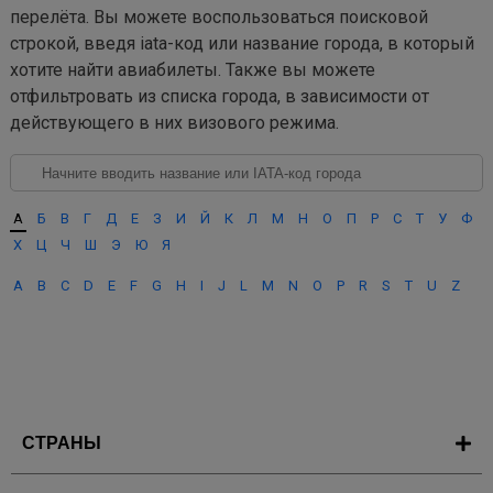
перелёта. Вы можете воспользоваться поисковой
строкой, введя iata-код или название города, в который
хотите найти авиабилеты. Также вы можете
отфильтровать из списка города, в зависимости от
действующего в них визового режима.
А
Б
В
Г
Д
Е
З
И
Й
К
Л
М
Н
О
П
Р
С
Т
У
Ф
Х
Ц
Ч
Ш
Э
Ю
Я
A
B
C
D
E
F
G
H
I
J
L
M
N
O
P
R
S
T
U
Z
СТРАНЫ