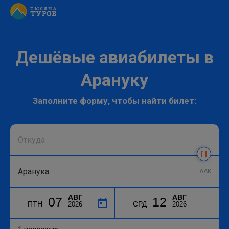
Дешёвые авиабилеты в
Арануку
Заполните форму, чтобы найти билет:
AAK
АВГ
АВГ
07
12
ПТН
СРД
2026
2026