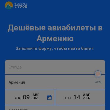
Дешёвые авиабилеты в
Армению
Заполните форму, чтобы найти билет:
AXM
АВГ
АВГ
09
14
ВСК
ПТН
2026
2026