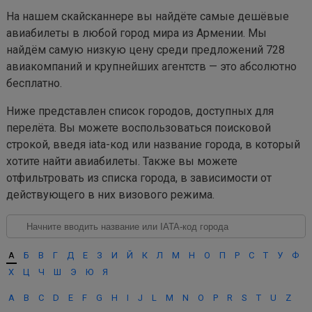
На нашем скайсканнере вы найдёте самые дешёвые
авиабилеты в любой город мира из Армении. Мы
найдём самую низкую цену среди предложений 728
авиакомпаний и крупнейших агентств — это абсолютно
бесплатно.
Ниже представлен список городов, доступных для
перелёта. Вы можете воспользоваться поисковой
строкой, введя iata-код или название города, в который
хотите найти авиабилеты. Также вы можете
отфильтровать из списка города, в зависимости от
действующего в них визового режима.
А
Б
В
Г
Д
Е
З
И
Й
К
Л
М
Н
О
П
Р
С
Т
У
Ф
Х
Ц
Ч
Ш
Э
Ю
Я
A
B
C
D
E
F
G
H
I
J
L
M
N
O
P
R
S
T
U
Z