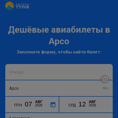
Дешёвые авиабилеты в
Арсо
Заполните форму, чтобы найти билет:
ARJ
АВГ
АВГ
07
12
ПТН
СРД
2026
2026