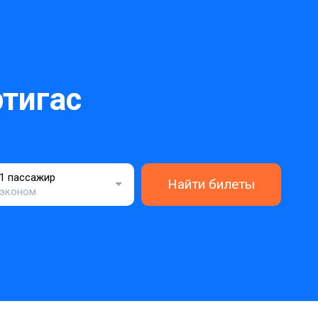
тигас
1 пассажир
Найти билеты
эконом