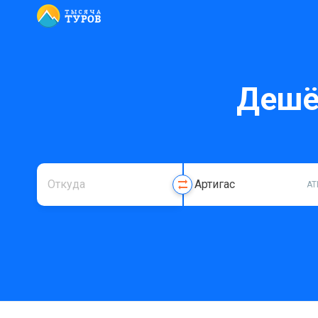
Дешё
AT