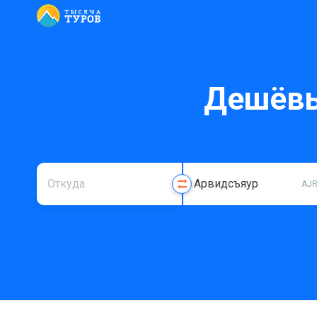
Дешёвы
AJ