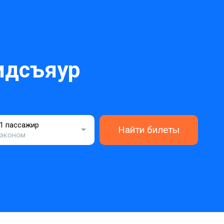
идсъяур
1 пассажир
Найти билеты
эконом