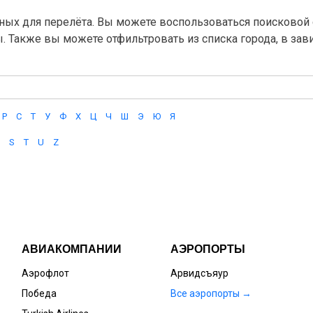
ных для перелёта. Вы можете воспользоваться поисковой с
ы. Также вы можете отфильтровать из списка города, в за
Р
С
Т
У
Ф
Х
Ц
Ч
Ш
Э
Ю
Я
S
T
U
Z
АВИАКОМПАНИИ
АЭРОПОРТЫ
Аэрофлот
Арвидсъяур
Победа
Все аэропорты →