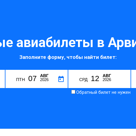
е авиабилеты в Арв
Заполните форму, чтобы найти билет:
АВГ
АВГ
07
12
R
ПТН
СРД
2026
2026
Обратный билет не нужен