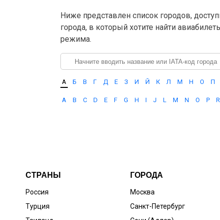
Ниже представлен список городов, доступ
города, в который хотите найти авиабилет
режима.
А
Б
В
Г
Д
Е
З
И
Й
К
Л
М
Н
О
П
A
B
C
D
E
F
G
H
I
J
L
M
N
O
P
R
СТРАНЫ
ГОРОДА
Россия
Москва
Турция
Санкт-Петербург