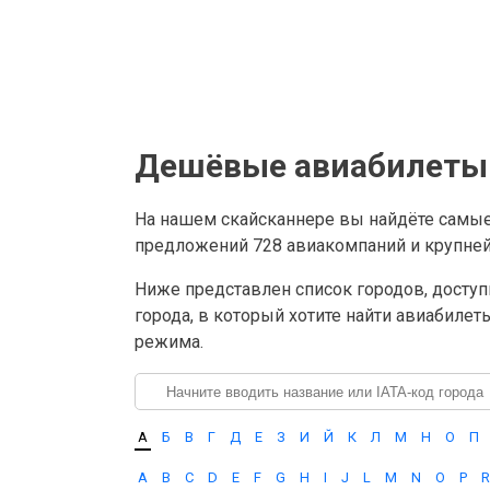
Дешёвые авиабилеты 
На нашем скайсканнере вы найдёте самы
предложений 728 авиакомпаний и крупнейш
Ниже представлен список городов, доступ
города, в который хотите найти авиабилет
режима.
А
Б
В
Г
Д
Е
З
И
Й
К
Л
М
Н
О
П
A
B
C
D
E
F
G
H
I
J
L
M
N
O
P
R