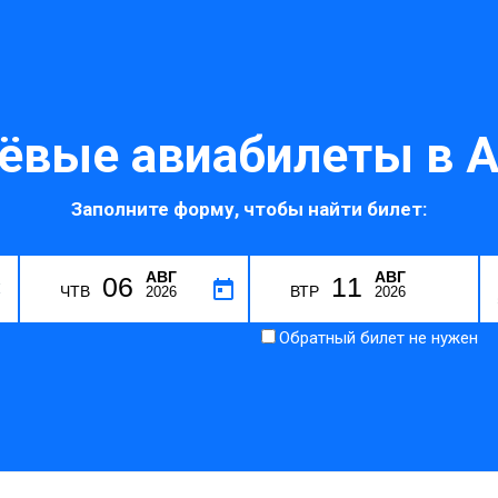
ёвые авиабилеты в А
Заполните форму, чтобы найти билет:
АВГ
АВГ
06
11
E
ЧТВ
ВТР
2026
2026
Обратный билет не нужен