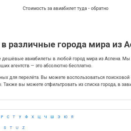
Стоимость за авиабилет туда - обратно
в различные города мира из А
е дешёвые авиабилеты в любой город мира из Аспена. Мы
их агентств — это абсолютно бесплатно.
ных для перелёта. Вы можете воспользоваться поисковой с
ы. Также вы можете отфильтровать из списка города, в за
Р
С
Т
У
Ф
Х
Ц
Ч
Ш
Э
Ю
Я
S
T
U
Z