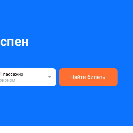
спен
1 пассажир
Найти билеты
эконом