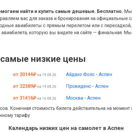
омогаем найти и купить самые дешевые. Бесплатно.
Мы 
правляем вас для заказа и бронирования на официальные с
дные авиабилеты с прямым перелетом или с пересадкой, 
авиабилета, которую вы видите на сайте — финальная. Мы 
 самые низкие цены
от 20144
₽
Айдахо Фолс - Аспен
на 19.08.26
от 22389
₽
Провиденс - Аспен
на 19.08.26
от 31416
₽
Москва - Аспен
на 16.08.26
асов. Конечная стоимость билета действительна на момент
анному тарифу
Календарь низких цен на самолет в Аспен