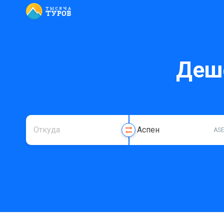
Деш
AS