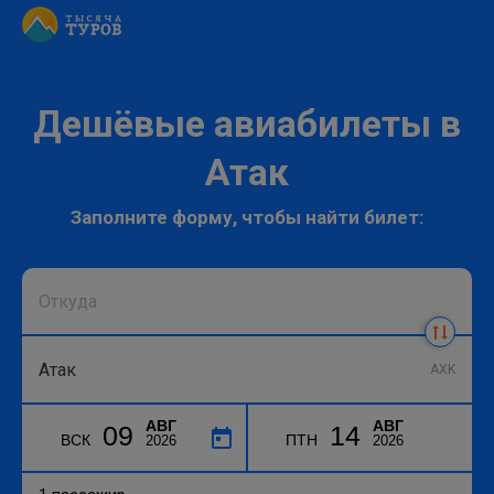
Дешёвые авиабилеты в
Атак
Заполните форму, чтобы найти билет:
AXK
АВГ
АВГ
09
14
ВСК
ПТН
2026
2026