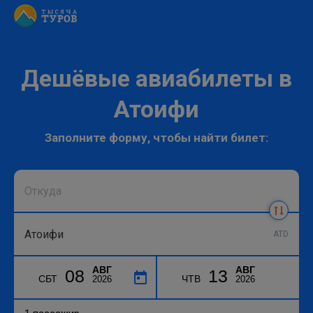
Дешёвые авиабилеты в
Атоифи
Заполните форму, чтобы найти билет:
ATD
АВГ
АВГ
08
13
СБТ
ЧТВ
2026
2026